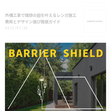
外構工事で理想の庭を叶えるレンガ施工
費用とデザイン選び徹底ガイド
2025/07/26
外構工事で実現する防犯対策と新潟県新
潟市加茂市の気候に強い住まいづくり
2025/07/19
外構工事DIYで駐車場を作る！初心者でも
できるステップバイステップガイド
2025/07/12
新潟市弥彦村の外構工事完成例を探る