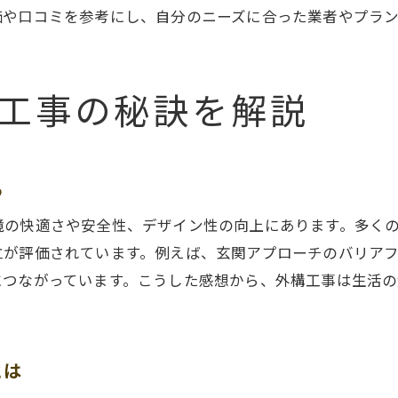
外構工事の感想を参考に予算管理を徹底
価や口コミを参考にし、自分のニーズに合った業者やプラ
外構工事の口コミと満足度の関係を考察
外構工事事例から見えるベストな選択とは
防犯やプライバシー確保に役立つ外構工事の知恵
工事の秘訣を解説
外構工事で実現できる防犯対策のポイント
外構工事がプライバシー確保に役立つ理由
る
外構工事の感想を活用した防犯設計の実例
外構工事おすすめ設備で安心な暮らしを実現
境の快適さや安全性、デザイン性の向上にあります。多く
外構工事体験談に学ぶセキュリティ強化方法
立が評価されています。例えば、玄関アプローチのバリア
につながっています。こうした感想から、外構工事は生活
住環境を守る外構工事のアイデア集
外構工事の参考になる体験談とポイントまとめ
外構工事の感想が役立つ体験談を厳選紹介
とは
外構工事を成功に導くポイントを総まとめ