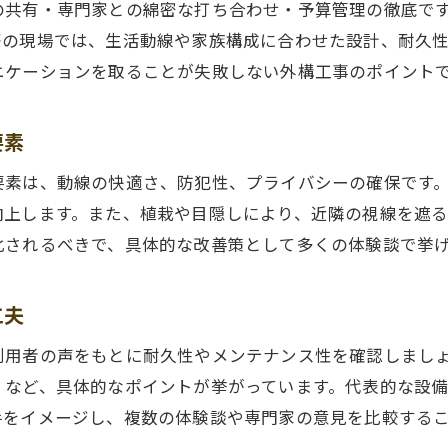
外構工事おすすめ情報と失敗例の違い解説
の共有・専門家との綿密な打ち合わせ・予算管理の徹底で
際の現場では、生活動線や家族構成に合わせた設計、耐久
外構工事選びで参考にしたい口コミ活用法
ニケーションを取ることが失敗しない外構工事のポイント
外構工事体験者が語る満足度アップの工夫
外構工事の感想から得る快適な住まいづくり
要素
要素は、動線の快適さ、防犯性、プライバシーの確保です
向上します。また、植栽や目隠しにより、近隣の視線を遮
化されるべきで、具体的な改善策として多くの体験談で挙
工夫
利用者の声をもとに耐久性やメンテナンス性を確認しまし
」など、具体的なポイントが挙がっています。代表的な設
手をイメージし、複数の体験談や専門家の意見を比較する