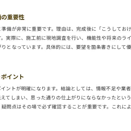
実際の外構工事体験談に学ぶ注意点
備の重要性
外構工事体験談で明らかになる失敗例の実態
新築外構工事で注意すべき落とし穴とは
と準備が非常に重要です。理由は、完成後に「こうしてお
外構工事の感想から見える後悔しないコツ
す。実際に、施工前に現地調査を行い、機能性や将来のラ
がりとなっています。具体的には、要望を箇条書きにして
外構工事中に起きやすいトラブルと対策法
外構工事を検討する際の比較ポイント解説
実体験で得た外構工事の費用節約テクニック
きポイント
失敗しない外構工事を目指す人へ伝えたいこと
外構工事で後悔しないための判断基準とは
ポイントが明確になります。結論としては、情報不足や業
伝えてしまい、思った通りの仕上がりにならなかったとい
外構工事成功の鍵は事前準備と情報収集
、疑問点はその場で必ず確認することが重要です。これに
外構工事おすすめ設備の選び方を解説
外構工事後の快適な住環境づくりの工夫
外構工事のプロが伝える注意ポイントまとめ