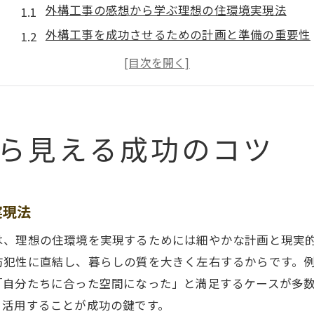
外構工事の感想から学ぶ理想の住環境実現法
外構工事を成功させるための計画と準備の重要性
外構工事の失敗例から分かる注意すべきポイント
外構工事後に感じた満足度と後悔のリアル体験
外構工事の感想を活かした賢い選択の秘訣
外構工事経験者の声で見極める成功のヒント
ら見える成功のコツ
満足度が高い外構工事の秘訣を解説
外構工事の感想から高評価の理由を探る
満足できる外構工事に欠かせない条件とは
実現法
外構工事後の暮らしやすさを実感する要素
は、理想の住環境を実現するためには細やかな計画と現実
外構工事の口コミを参考に設備選びを工夫
防犯性に直結し、暮らしの質を大きく左右するからです。
外構工事のおすすめポイント活用術紹介
「自分たちに合った空間になった」と満足するケースが多
満足度アップの外構工事体験談を徹底解説
く活用することが成功の鍵です。