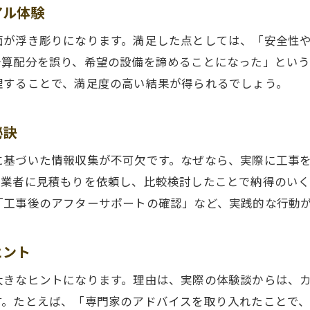
アル体験
外構工事の感想を活かした選択方法を紹介
面が浮き彫りになります。満足した点としては、「安全性
快適な住環境づくりと外構工事の関係性
予算配分を誤り、希望の設備を諦めることになった」とい
外構工事の感想が住環境に与える影響とは
理することで、満足度の高い結果が得られるでしょう。
外構工事で実現する快適な暮らしの秘訣
外構工事おすすめ設備が快適性を左右する理由
秘訣
防犯性やプライバシー確保と外構工事の関係
に基づいた情報収集が不可欠です。なぜなら、実際に工事
外構工事の体験談から得る設計アイデア
の業者に見積もりを依頼し、比較検討したことで納得のい
住みやすさを追求する外構工事の工夫ポイント
お気軽にご相談ください
お気軽にご相談ください
「工事後のアフターサポートの確認」など、実践的な行動
外構工事の感想から分かる後悔しない選択法
外構工事で後悔しない選択をするために
ヒント
外構工事体験談から学ぶ業者選びのポイント
大きなヒントになります。理由は、実際の体験談からは、
外構工事おすすめ情報の活用方法を解説
す。たとえば、「専門家のアドバイスを取り入れたことで