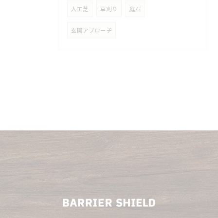
人工芝
草刈り
庭石
玄関アプローチ