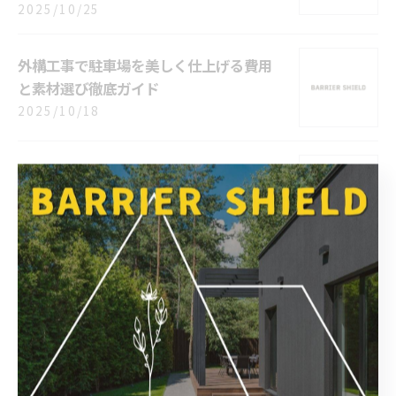
2025/10/25
外構工事で駐車場を美しく仕上げる費用
と素材選び徹底ガイド
2025/10/18
外構工事で叶える古民家風の住まいと費
用を抑えるコツ
2025/10/04
外構工事で軟弱地盤に強い家を実現する
ための調査と補強のポイント
2025/09/20
外構工事で階段を設ける際の新潟県新潟