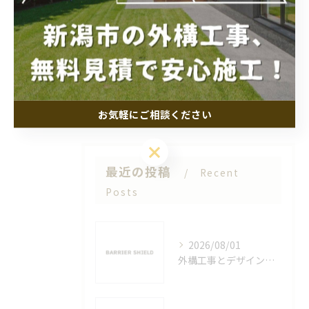
市五泉市で失敗しないポイントと費用相
場
2025/09/13
1
2
3
4
5
6
お気軽にご相談ください
お気軽にご相談ください
最近の投稿
Recent
Posts
2026/08/01
外構工事とデザインを新潟県新潟市佐渡市で選ぶ際の失敗しないポイント解説