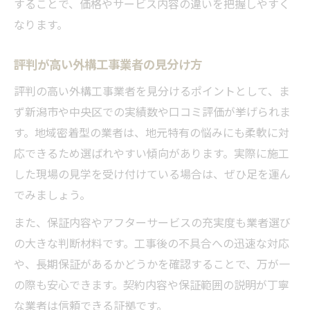
することで、価格やサービス内容の違いを把握しやすく
外構工事で重視すべき問い合わせ対応力
なります。
外構工事の施工後も安心できるサポート体
制
評判が高い外構工事業者の見分け方
外構工事の相談窓口やサポートの選び方
評判の高い外構工事業者を見分けるポイントとして、ま
地域の気候を考慮した外構工事保障の重要性
ず新潟市や中央区での実績数や口コミ評価が挙げられま
新潟の積雪に強い外構工事の保障ポイント
す。地域密着型の業者は、地元特有の悩みにも柔軟に対
外構工事で風雨に強い設計の選び方
応できるため選ばれやすい傾向があります。実際に施工
気候を考慮した外構工事の素材選定のコツ
した現場の見学を受け付けている場合は、ぜひ足を運ん
外構工事の耐久性を高める保障内容
でみましょう。
地域密着型外構工事業者のメリットとは
また、保証内容やアフターサービスの充実度も業者選び
理想のエクステリア実現に必要な外構工事知識
の大きな判断材料です。工事後の不具合への迅速な対応
外構工事で叶える理想のエクステリア設計
や、長期保証があるかどうかを確認することで、万が一
の際も安心できます。契約内容や保証範囲の説明が丁寧
外構工事プラン作成時の重要ポイント
な業者は信頼できる証拠です。
外構工事のデザインと機能性のバランス