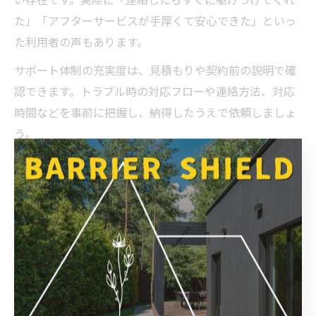
た」「アフターサービスが手厚くて安心できた」といっ
た利用者の声もあります。
サポート体制の充実度は、見積もりや契約前の説明で確
認できます。トラブル時の対応フローや連絡方法、対応
時間などを事前に把握し、納得したうえで依頼しましょ
う。
外構工事保証書の重要ポイントを解説
外構工事保証書は、施工後のトラブルや不具合に対応す
るための大切な書類です。保証書には、保証の範囲や期
間、保証が適用される条件などが明記されており、これ
をしっかり確認しておくことで後々のトラブル回避につ
ながります。
保証書で特に確認したいポイントは、①保証の対象範囲