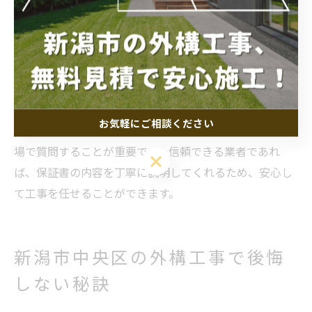
（どの工事・部材がどこまで保証されるか）、②保証期
間、③保証が適用されないケース（自然災害や使用者過
失など）、④トラブル発生時の連絡先や対応方法などで
す。これらが明確に記載されていない場合、後からトラ
ブルに発展するリスクもあります。
お気軽にご相談ください
契約時に保証書の内容をしっかり確認し、不明点はその
場で質問することが重要です。信頼できる業者であれ
お気軽にご相談ください
ば、保証書の内容を丁寧に説明してくれるため、安心し
て工事を任せることができます。
新潟市中央区の外構工事で後悔
しない秘訣