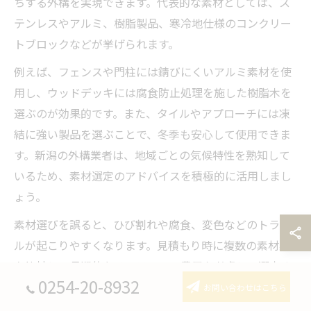
ちする外構を実現できます。代表的な素材としては、ス
テンレスやアルミ、樹脂製品、寒冷地仕様のコンクリー
トブロックなどが挙げられます。
例えば、フェンスや門柱には錆びにくいアルミ素材を使
用し、ウッドデッキには腐食防止処理を施した樹脂木を
選ぶのが効果的です。また、タイルやアプローチには凍
結に強い製品を選ぶことで、冬季も安心して使用できま
す。新潟の外構業者は、地域ごとの気候特性を熟知して
いるため、素材選定のアドバイスを積極的に活用しまし
ょう。
素材選びを誤ると、ひび割れや腐食、変色などのトラブ
ルが起こりやすくなります。見積もり時に複数の素材案
を比較し、長期的なメンテナンス費用も考慮して選定す
0254-20-8932
ることが大切です。
お問い合わせはこちら