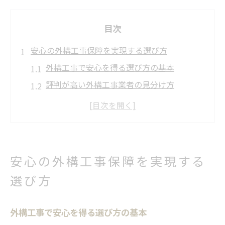
目次
安心の外構工事保障を実現する選び方
外構工事で安心を得る選び方の基本
評判が高い外構工事業者の見分け方
新潟で外構工事の保障を重視する理由
外構工事の口コミ活用と失敗回避術
外構工事でおすすめできる依頼先の特徴
外構工事で重視すべき保証対応のポイント
安心の外構工事保障を実現する
外構工事の保証内容を正しく理解する方法
選び方
外構工事後のアフターサービスと対応力と
は
外構工事で安心を得る選び方の基本
新潟市の外構工事で注意したい保証期間