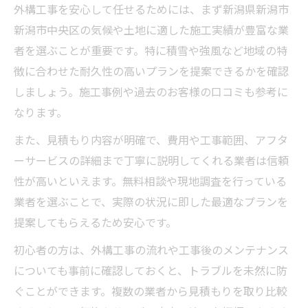
外構工事を安心して任せるためには、まず新潟県新潟市
外構工事のトラブル時に頼れるサポート体
新潟市中央区の気候や土地に適した施工実績が豊富な業
制
者を選ぶことが重要です。特に積雪や強風など地域の特
外構工事保証書の重要ポイントを解説
徴に合わせた耐久性の高いプランを提案できるかを確認
新潟市中央区の外構工事で後悔しない秘訣
しましょう。施工事例や過去のお客様の口コミも参考に
外構工事で失敗しない業者選びのコツ
なります。
新潟市の気候に適した外構工事の工夫
また、見積もり内容が明確で、費用や工事範囲、アフタ
外構工事の評判や口コミを活用する方法
ーサービスの詳細まで丁寧に説明してくれる業者は信頼
外構工事で後悔しないための見積もり比較
性が高いといえます。無料相談や現地調査を行っている
外構工事のおすすめプラン選定ポイント
業者を選ぶことで、実際の状況に即した最適なプランを
提案してもらえるため安心です。
外構工事を依頼する際の安心サポート体制とは
外構工事依頼時の無料相談活用術を紹介
初心者の方は、外構工事の流れや工事後のメンテナンス
外構工事のアフターサービス体制の確認方
についても事前に確認しておくと、トラブルを未然に防
法
ぐことができます。複数の業者から見積もりを取り比較