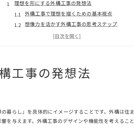
理想を形にする外構工事の発想法
外構工事で理想を描くための基本視点
想像力を活かす外構工事の思考ステップ
外構工事で家の魅力を引き出す発想法
暮らしを豊かにする外構工事の考え方
外構工事で叶える理想の住空間の描き方
想像力が映える住まいの外構デザイン術
構工事の発想法
外構工事に想像力を取り入れたデザイン例
創造性が光る外構工事のデザインポイント
外構工事で個性を演出する工夫とコツ
想像力と実用性を兼ね備えた外構工事法
想の暮らし」を具体的にイメージすることです。外構は住
外構工事のデザイン力を高める発想術
影響を与えます。外構工事のデザインや機能性を考えるこ
外構工事の可能性を広げるコツとは