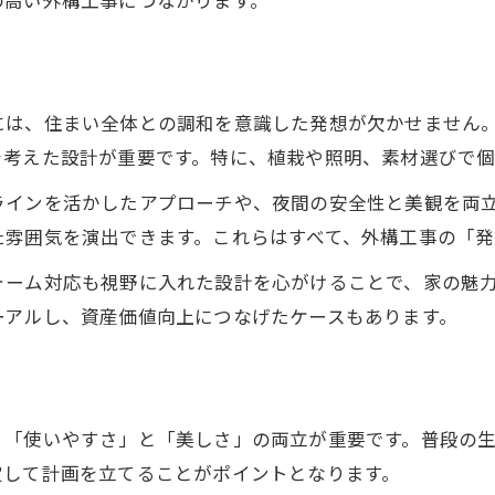
の高い外構工事につながります。
想像力を生かした外構工事の施工事例
外構工事の具体例から得るデザインヒント
実際の外構工事に見る創意工夫の数々
には、住まい全体との調和を意識した発想が欠かせません
外構工事の成功事例で知るポイント
を考えた設計が重要です。特に、植栽や照明、素材選びで個
想像力を活かす外構工事の秘訣に迫る
ラインを活かしたアプローチや、夜間の安全性と美観を両
外構工事の発想力を高める秘訣とは
た雰囲気を演出できます。これらはすべて、外構工事の「発
想像力を深める外構工事のポイント
ォーム対応も視野に入れた設計を心がけることで、家の魅
外構工事で差がつく創造的な工夫点
お気軽にご相談ください
お気軽にご相談ください
ーアルし、資産価値向上につなげたケースもあります。
プロも実践する外構工事の発想法紹介
外構工事で理想を形にするためのコツ
、「使いやすさ」と「美しさ」の両立が重要です。普段の
定して計画を立てることがポイントとなります。