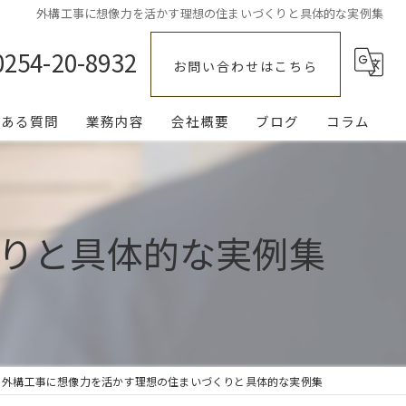
外構工事に想像力を活かす理想の住まいづくりと具体的な実例集
0254-20-8932
お問い合わせはこちら
くある質問
業務内容
会社概要
ブログ
コラム
エクステリア
庭
りと具体的な実例集
駐車場
伐採
補修
外構工事に想像力を活かす理想の住まいづくりと具体的な実例集