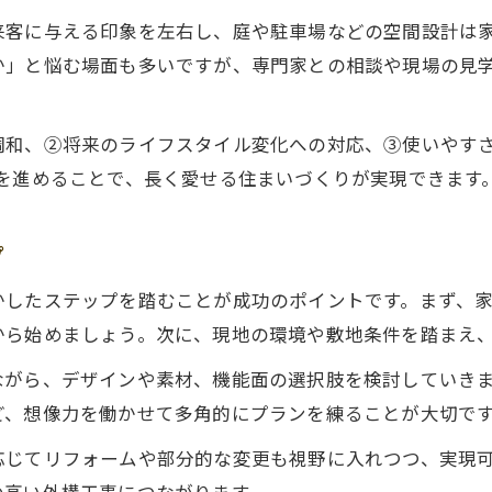
外構工事の幅を広げる想像力の磨き方
来客に与える印象を左右し、庭や駐車場などの空間設計は
限られた予算で外構工事を楽しむ発想
か」と悩む場面も多いですが、専門家との相談や現場の見
外構工事の可能性を最大化する工夫法
想像力で実現する多様な外構工事の魅力
調和、②将来のライフスタイル変化への対応、③使いやす
外構工事のアイデアを広げる実践ポイント
を進めることで、長く愛せる住まいづくりが実現できます
暮らしを豊かに外構工事で実現する方法
外構工事で日常を快適にする工夫とは
プ
想像力が叶える外構工事の暮らし提案
かしたステップを踏むことが成功のポイントです。まず、
外構工事がもたらす家族との時間の充実
から始めましょう。次に、現地の環境や敷地条件を踏まえ
外構工事で叶える安全と安心の住まい
ながら、デザインや素材、機能面の選択肢を検討していき
暮らしを変える外構工事のポイント紹介
ど、想像力を働かせて多角的にプランを練ることが大切で
具体例で学ぶ外構工事のアイデア集
応じてリフォームや部分的な変更も視野に入れつつ、実現
外構工事の実例に学ぶ発想力の活用法